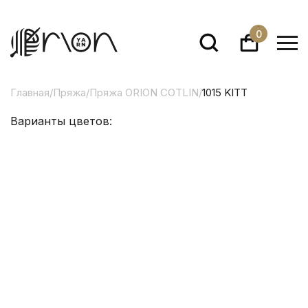
0
Главная
/
Пряжа
/
Пряжа ORION COTLIN
/
1015 KITT
Варианты цветов: