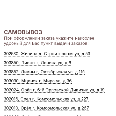
САМОВЫВОЗ
При оформлении заказа укажите наиболее
удобный для Вас пункт выдачи заказов:
302530, Жилина д, Строительная ул, д.53
303850, Ливны г, Ленина ул, д.6
303852, Ливны г, Октябрьская ул, д.11б
303030, Мценск г, Мира ул, д.36
302024, Орёл г, 6-й Орловской Дивизии ул, д.19
302016, Орел г, Комсомольская ул, д.227
302010, Орёл г, Комсомольская ул, д.267