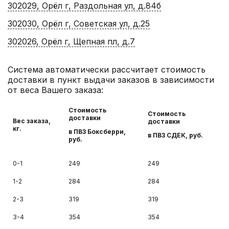
302029, Орёл г, Раздольная ул, д.84б
302030, Орёл г, Советская ул, д.25
302026, Орёл г, Щепная пл, д.7
Система автоматически рассчитает стоимость
доставки в пункт выдачи заказов в зависимости
от веса Вашего заказа:
Стоимость
Стоимость
доставки
Вес заказа,
доставки
кг.
в ПВЗ Боксберри,
в ПВЗ СДЕК, руб.
руб.
0-1
249
249
1-2
284
284
2-3
319
319
3-4
354
354